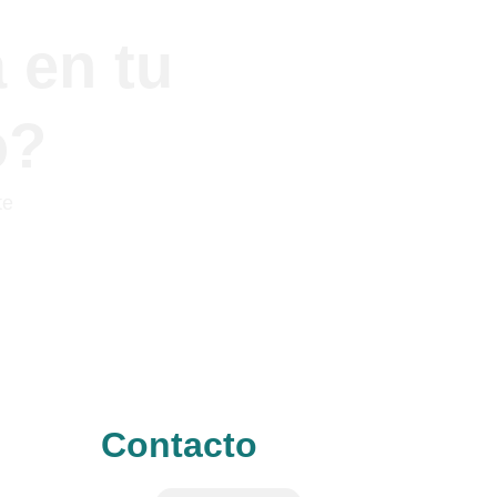
 en tu 
o?
te 
Contacto