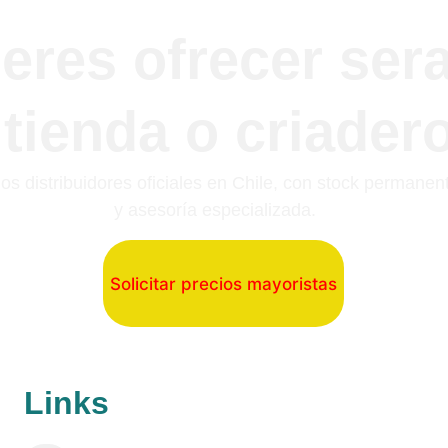
eres ofrecer sera
tienda o criader
s distribuidores oficiales en Chile, con stock permanen
y asesoría especializada.
Solicitar precios mayoristas
Links