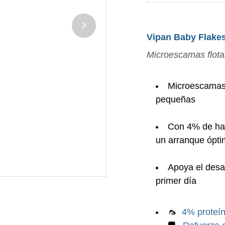
Vipan Baby Flake
Microescamas flota
Microescamas 
pequeñas
Con 4% de har
un arranque ópt
Apoya el desar
primer día
🦟
4% proteín