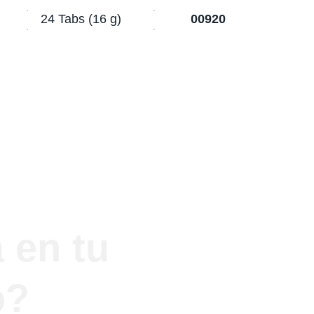
24 Tabs (16 g)
00920
 en tu 
o?