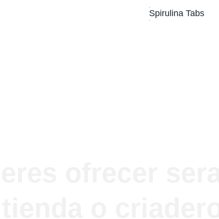
Spirulina Tabs
eres ofrecer sera
tienda o criader