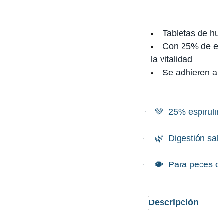
Tabletas de h
Con 25% de es
la vitalidad
Se adhieren al
·
💚 25% espirul
·
🌿 Digestión sa
·
🐡 Para peces 
Descripción