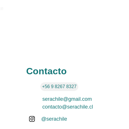
te 
Contacto
+56 9 8267 8327
serachile@gmail.com
contacto@serachile.cl
@serachile