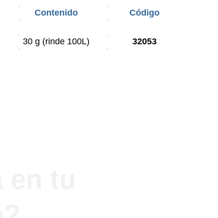
Contenido
Código
30 g (rinde 100L)
32053
 en tu 
o?