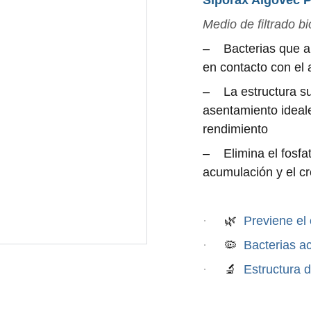
Siporax Algovec P
Medio de filtrado bi
–
Bacterias que a
en contacto con el
–
La estructura s
asentamiento ideale
rendimiento
–
Elimina el fosfa
acumulación y el c
·
🌿
Previene el 
·
🦠
Bacterias ac
·
🔬
Estructura d