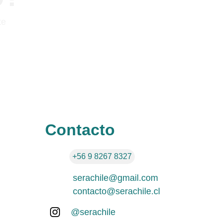
te 
Contacto
+56 9 8267 8327
serachile@gmail.com
contacto@serachile.cl
@serachile