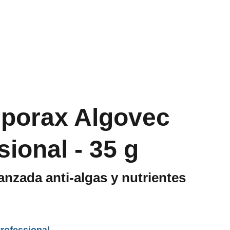
iporax Algovec
sional - 35 g
vanzada anti-algas y nutrientes