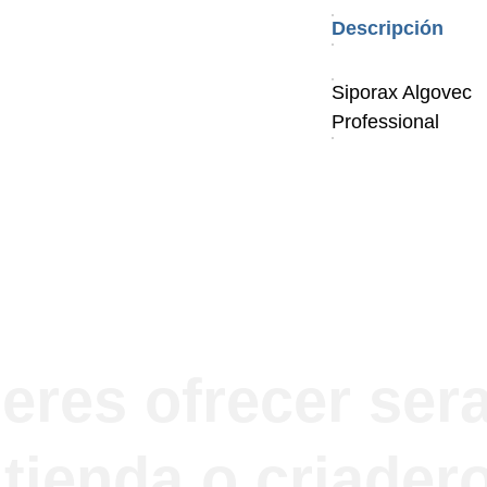
Descripción
Siporax Algovec
Professional
eres ofrecer sera
tienda o criader