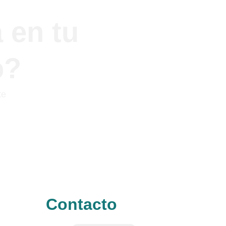
 en tu 
o?
te 
Contacto