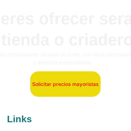
eres ofrecer sera
tienda o criader
s distribuidores oficiales en Chile, con stock permanen
y asesoría especializada.
Solicitar precios mayoristas
Links