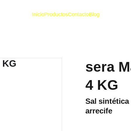
Inicio
Productos
Contacto
Blog
sera Ma
4 KG
Sal sintétic
arrecife