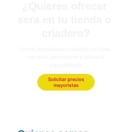
¿Quieres ofrecer 
sera en tu tienda o 
criadero?
Somos distribuidores oficiales en Chile, 
con stock permanente y asesoría 
especializada.
Solicitar precios
mayoristas