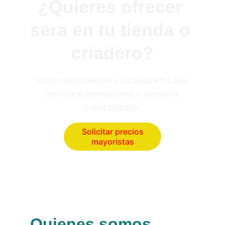
¿Quieres ofrecer 
sera en tu tienda o 
criadero?
Somos distribuidores oficiales en Chile, 
con stock permanente y asesoría 
especializada.
Solicitar precios
mayoristas
Quienes somos