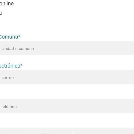
online
o
 Comuna*
ectrónico*