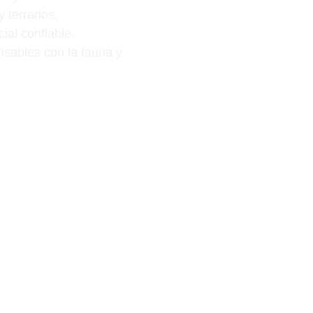
 terrarios.
ial confiable.
nsables con la fauna y 
cializada.