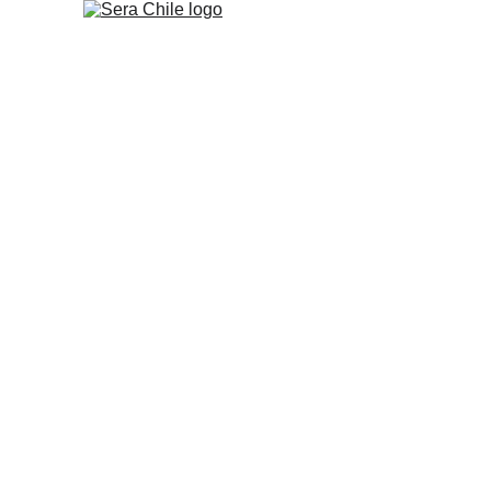
Distribuidor 
sera en Chil
Más de 40 años acompañando el ac
productos originales, asesoría espec
en todo Chile.