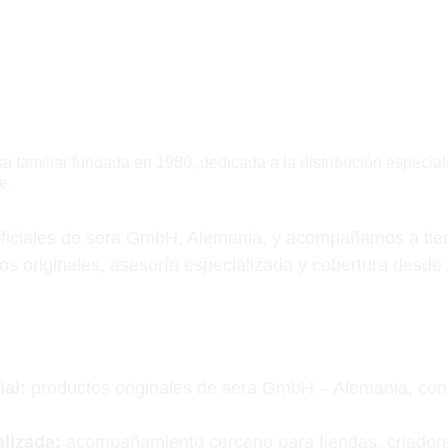
Sobre nosotros
a familiar fundada en 1980, dedicada a la distribución especia
e.
oficiales de sera GmbH, Alemania, y acompañamos a tien
os originales, asesoría especializada y cobertura desde 
ial:
 productos originales de sera GmbH – Alemania, con 
lizada:
 acompañamiento cercano para tiendas, criadore