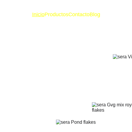
Inicio
Productos
Contacto
Blog
oficial de 
e
uarismo con 
ializada y cobertura 