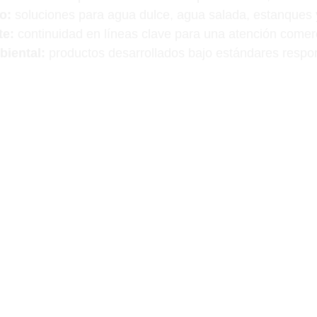
o:
 soluciones para agua dulce, agua salada, estanques y
te:
 continuidad en líneas clave para una atención comerc
iental:
 productos desarrollados bajo estándares respo
amos respaldo internacional con atención local espe