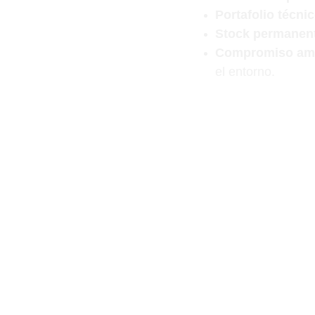
Portafolio técnic
Stock permanen
Compromiso amb
el entorno.
En Sera Chile combin