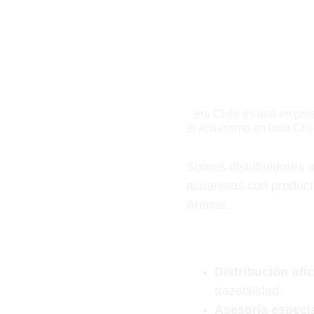
¿Quiénes somos?
S
era Chile es una empres
el acuarismo en todo Chil
Somos distribuidores 
acuaristas con product
Arenas.
¿Por qué nosotros?
Distribución ofic
trazabilidad.
Asesoría especia