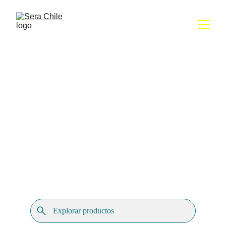
Distribuidor 
oficial de 
sera en Chile
Más de 40 años acompañando el acuarismo 
con productos originales, asesoría 
especializada y cobertura en todo Chile.