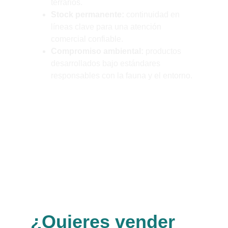
terrarios.
Stock permanente:
 continuidad en 
líneas clave para una atención 
comercial confiable.
Compromiso ambiental:
 productos 
desarrollados bajo estándares 
responsables con la fauna y el entorno.
En Sera Chile combinamos respaldo 
internacional con atención local 
especializada.
¿Quieres vender 