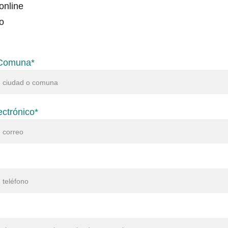
online
o
 Comuna*
ectrónico*