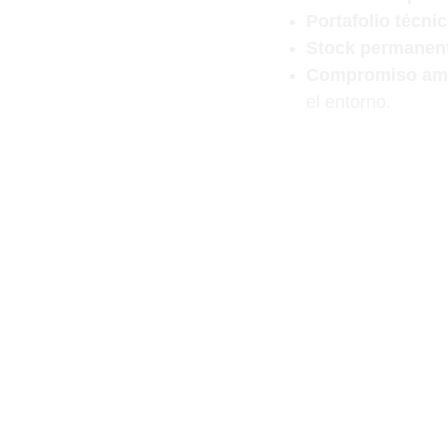
Portafolio técnic
Stock permanen
Compromiso amb
el entorno.
En Sera Chile combin