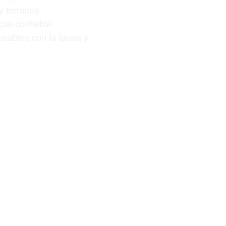
 terrarios.
ial confiable.
nsables con la fauna y 
cializada.