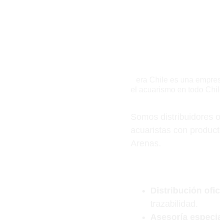
¿Quiénes somos?
S
era Chile es una empres
el acuarismo en todo Chil
Somos distribuidores 
acuaristas con product
Arenas.
¿Por qué nosotros?
Distribución ofic
trazabilidad.
Asesoría especia