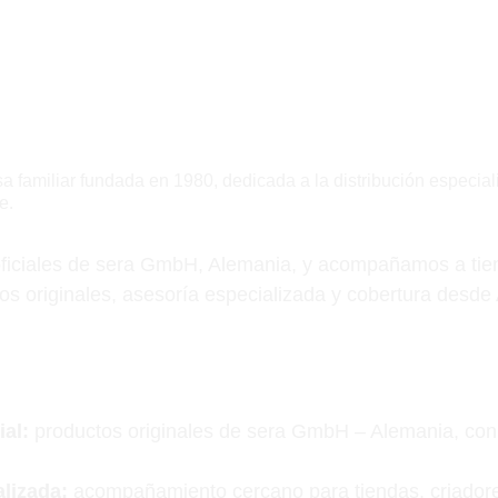
Sobre nosotros
a familiar fundada en 1980, dedicada a la distribución especia
e.
oficiales de sera GmbH, Alemania, y acompañamos a tien
os originales, asesoría especializada y cobertura desde 
ial:
 productos originales de sera GmbH – Alemania, con 
lizada:
 acompañamiento cercano para tiendas, criadore