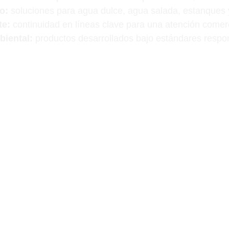
o:
 soluciones para agua dulce, agua salada, estanques y
te:
 continuidad en líneas clave para una atención comerc
iental:
 productos desarrollados bajo estándares respo
amos respaldo internacional con atención local espe