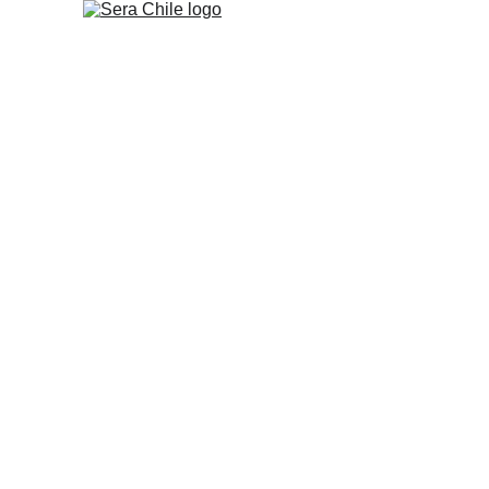
Distribuidor 
sera en Chil
Más de 40 años acompañando el ac
productos originales, asesoría espec
en todo Chile.