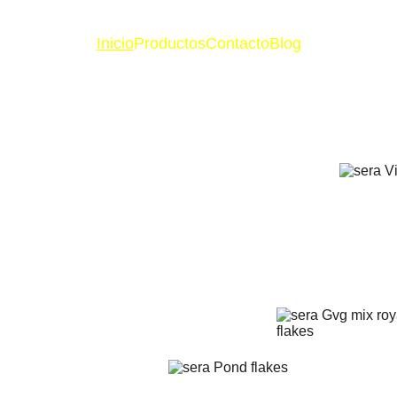
Inicio
Productos
Contacto
Blog
oficial de 
e
uarismo con 
ializada y cobertura 