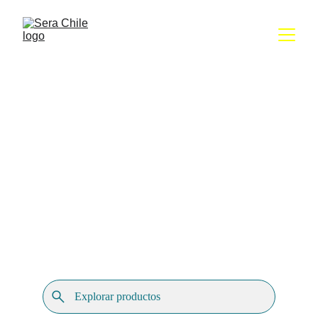
Distribuidor 
oficial de 
sera en Chile
Más de 40 años acompañando el acuarismo 
con productos originales, asesoría 
especializada y cobertura en todo Chile.