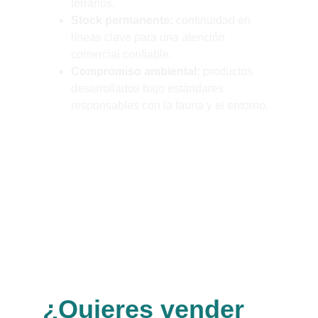
terrarios.
Stock permanente:
 continuidad en 
líneas clave para una atención 
comercial confiable.
Compromiso ambiental:
 productos 
desarrollados bajo estándares 
responsables con la fauna y el entorno.
En Sera Chile combinamos respaldo 
internacional con atención local 
especializada.
¿Quieres vender 