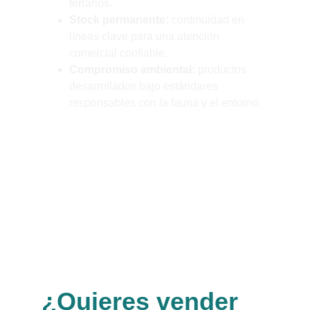
terrarios.
Stock permanente:
 continuidad en 
líneas clave para una atención 
comercial confiable.
Compromiso ambiental:
 productos 
desarrollados bajo estándares 
responsables con la fauna y el entorno.
En Sera Chile combinamos respaldo 
internacional con atención local 
especializada.
¿Quieres vender 