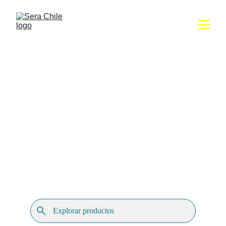
Distribuidor 
oficial de 
sera en Chile
Más de 40 años acompañando el acuarismo 
con productos originales, asesoría 
especializada y cobertura en todo Chile.