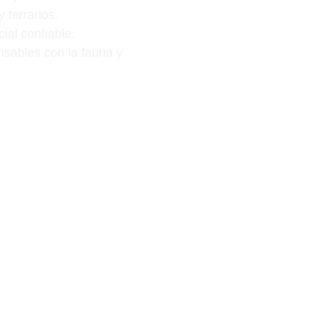
 terrarios.
ial confiable.
nsables con la fauna y 
cializada.