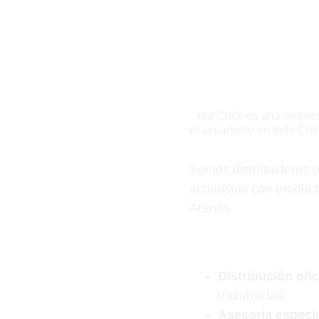
¿Quiénes somos?
S
era Chile es una empres
el acuarismo en todo Chil
Somos distribuidores 
acuaristas con product
Arenas.
¿Por qué nosotros?
Distribución ofic
trazabilidad.
Asesoría especia