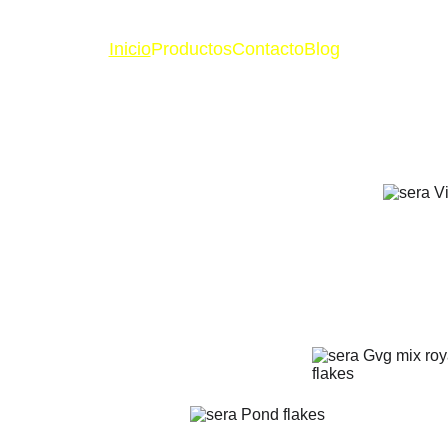
Inicio
Productos
Contacto
Blog
oficial de 
e
uarismo con 
ializada y cobertura 