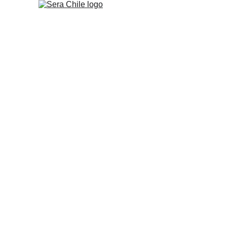
Distribuidor 
sera en Chil
Más de 40 años acompañando el ac
productos originales, asesoría espec
en todo Chile.