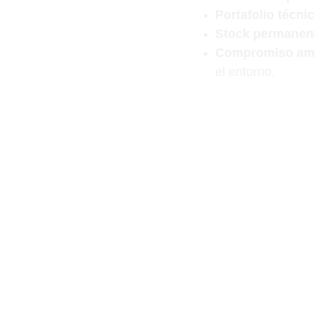
Portafolio técnic
Stock permanen
Compromiso amb
el entorno.
En Sera Chile combin