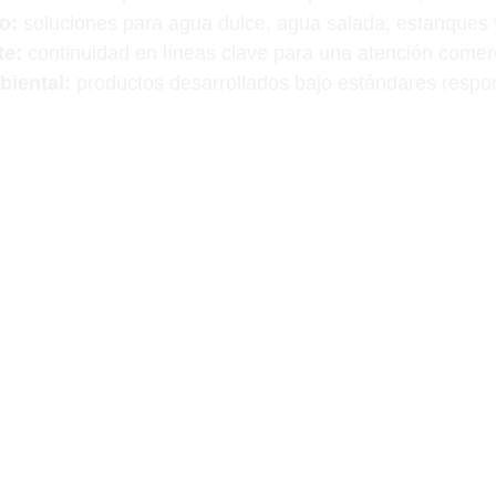
o:
 soluciones para agua dulce, agua salada, estanques y
te:
 continuidad en líneas clave para una atención comerc
iental:
 productos desarrollados bajo estándares respo
amos respaldo internacional con atención local espe