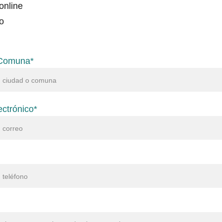
online
o
 Comuna*
ectrónico*