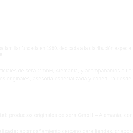
Sobre nosotros
a familiar fundada en 1980, dedicada a la distribución especia
e.
oficiales de sera GmbH, Alemania, y acompañamos a tien
os originales, asesoría especializada y cobertura desde 
ial:
 productos originales de sera GmbH – Alemania, con 
lizada:
 acompañamiento cercano para tiendas, criadore