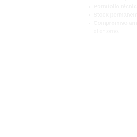
Portafolio técnic
Stock permanen
Compromiso amb
el entorno.
En Sera Chile combin