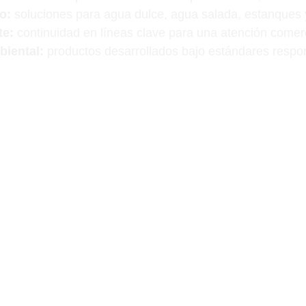
o:
 soluciones para agua dulce, agua salada, estanques y
te:
 continuidad en líneas clave para una atención comerc
iental:
 productos desarrollados bajo estándares respo
amos respaldo internacional con atención local espe