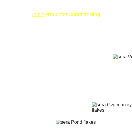
Inicio
Productos
Contacto
Blog
oficial de 
e
uarismo con 
ializada y cobertura 