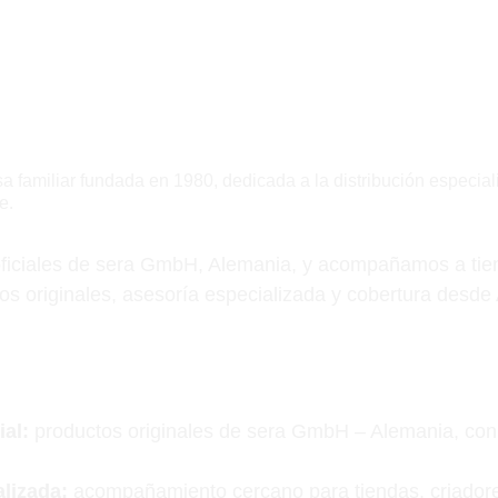
Sobre nosotros
a familiar fundada en 1980, dedicada a la distribución especia
e.
oficiales de sera GmbH, Alemania, y acompañamos a tien
os originales, asesoría especializada y cobertura desde 
ial:
 productos originales de sera GmbH – Alemania, con 
lizada:
 acompañamiento cercano para tiendas, criadore