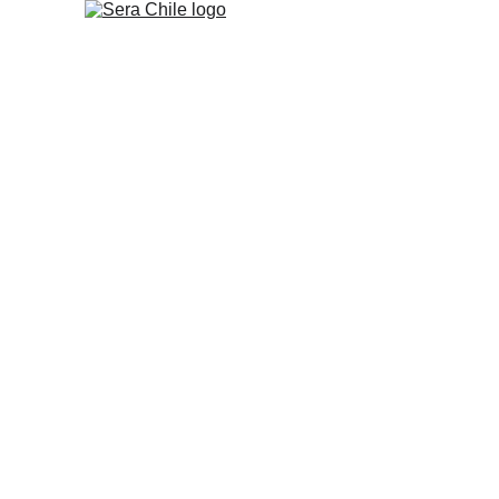
Distribuidor 
sera en Chil
Más de 40 años acompañando el ac
productos originales, asesoría espec
en todo Chile.