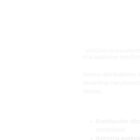
¿Quiénes somos?
S
era Chile es una empres
el acuarismo en todo Chil
Somos distribuidores 
acuaristas con product
Arenas.
¿Por qué nosotros?
Distribución ofic
trazabilidad.
Asesoría especia