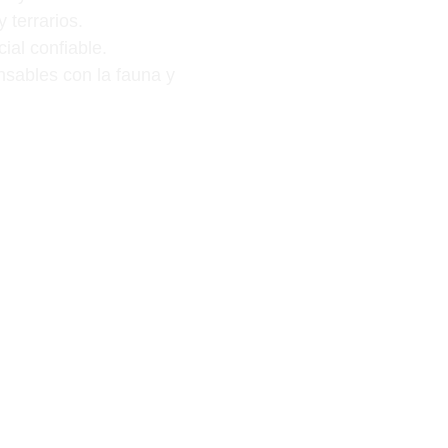
 terrarios.
ial confiable.
nsables con la fauna y 
cializada.