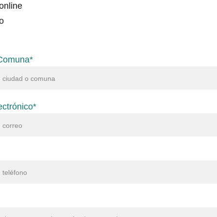
online
o
 Comuna*
ectrónico*